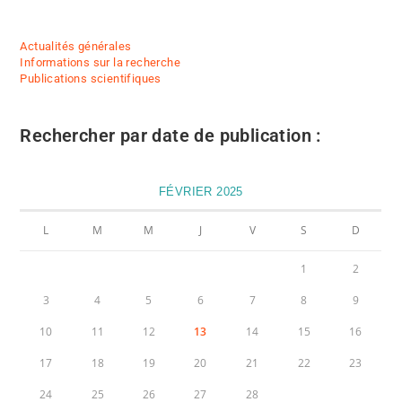
Actualités générales
Informations sur la recherche
Publications scientifiques
Rechercher par date de publication :
FÉVRIER 2025
L
M
M
J
V
S
D
1
2
3
4
5
6
7
8
9
10
11
12
13
14
15
16
17
18
19
20
21
22
23
24
25
26
27
28