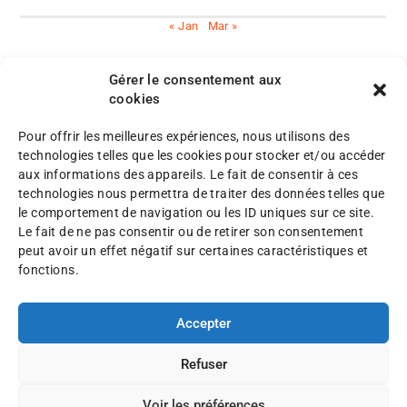
« Jan
Mar »
Gérer le consentement aux
cookies
Pour offrir les meilleures expériences, nous utilisons des
M
technologies telles que les cookies pour stocker et/ou accéder
e
aux informations des appareils. Le fait de consentir à ces
n
P
technologies nous permettra de traiter des données telles que
©
t
l
le comportement de navigation ou les ID uniques sur ce site.
A
i
a
Le fait de ne pas consentir ou de retirer son consentement
F
o
n
peut avoir un effet négatif sur certaines caractéristiques et
A
n
d
fonctions.
F
s
u
2
l
s
0
é
Accepter
i
2
g
t
5
a
e
Refuser
l
e
Voir les préférences