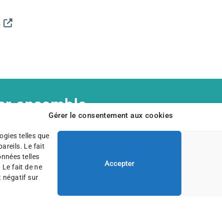
s
er ensemble,
Gérer le consentement aux cookies
aussi pouvoir compter sur votre
ogies telles que
reils. Le fait
onnées telles
Accepter
s un don
 Le fait de ne
 négatif sur