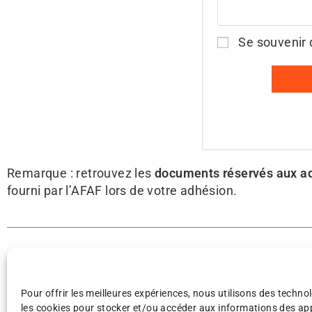
A
Se souvenir 
l
t
e
r
n
a
t
Remarque : retrouvez les
documents réservés aux a
i
fourni par l’AFAF lors de votre adhésion.
v
e
:
Envie de nous rejoindre ou 
Pour offrir les meilleures expériences, nous utilisons des technol
les cookies pour stocker et/ou accéder aux informations des appa