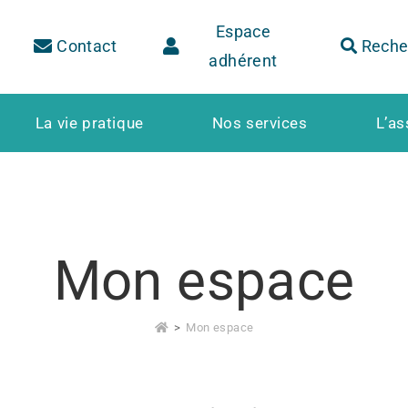
Espace
Contact
Reche
adhérent
La vie pratique
Nos services
L’as
Mon espace
>
Mon espace