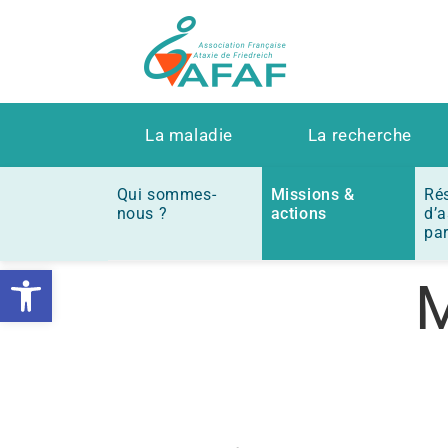
La maladie
La recherche
Qui sommes-
Missions &
Ré
nous ?
actions
d’a
par
Ouvrir la barre d’outils
M