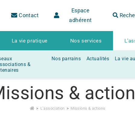
Espace
Contact
Reche
adhérent
La vie pratique
Nos services
L’as
seaux
Nos parrains
Actualités
La vie a
ssociations &
tenaires
issions & actio
>
L’association
>
Missions & actions