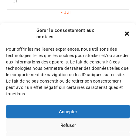
31
« Juil
Gérer le consentement aux
cookies
Pour offrir les meilleures expériences, nous utilisons des
M
technologies telles que les cookies pour stocker et/ou accéder
e
aux informations des appareils. Le fait de consentir à ces
n
P
technologies nous permettra de traiter des données telles que
©
t
l
le comportement de navigation ou les ID uniques sur ce site.
A
i
a
Le fait de ne pas consentir ou de retirer son consentement
F
o
n
peut avoir un effet négatif sur certaines caractéristiques et
A
n
d
fonctions.
F
s
u
2
l
s
0
é
Accepter
i
2
g
t
5
a
e
Refuser
l
e