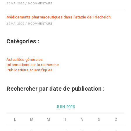
25 MAI 2026
/
0 COMMENTAIRE
Médicaments pharmaceutiques dans l’ataxie de Friedreich.
25 MAI 2026
/
0 COMMENTAIRE
Catégories :
Actualités générales
Informations sur la recherche
Publications scientifiques
Rechercher par date de publication :
JUIN 2026
L
M
M
J
V
S
D