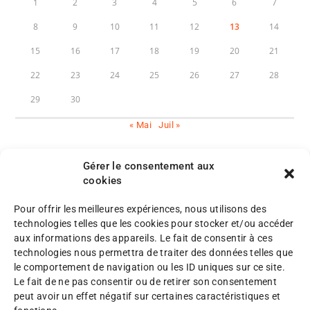
1
2
3
4
5
6
7
8
9
10
11
12
13
14
15
16
17
18
19
20
21
22
23
24
25
26
27
28
29
30
« Mai
Juil »
Gérer le consentement aux
cookies
Pour offrir les meilleures expériences, nous utilisons des
M
technologies telles que les cookies pour stocker et/ou accéder
e
aux informations des appareils. Le fait de consentir à ces
n
P
technologies nous permettra de traiter des données telles que
©
t
l
le comportement de navigation ou les ID uniques sur ce site.
A
i
a
Le fait de ne pas consentir ou de retirer son consentement
F
o
n
peut avoir un effet négatif sur certaines caractéristiques et
A
n
d