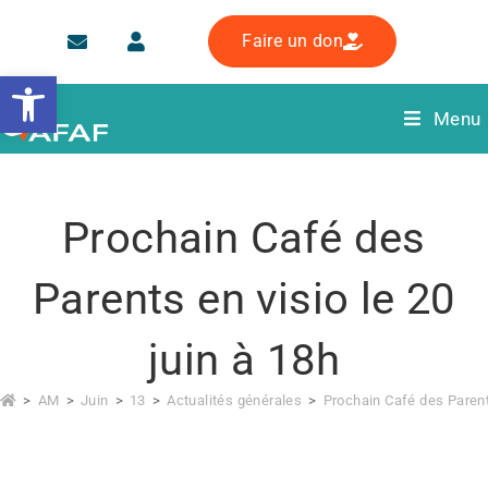
Faire un don
Ouvrir la barre d’outils
Menu
Prochain Café des
Parents en visio le 20
juin à 18h
>
AM
>
Juin
>
13
>
Actualités générales
>
Prochain Café des Parents