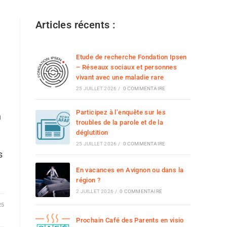
Articles récents :
Etude de recherche Fondation Ipsen
– Réseaux sociaux et personnes
vivant avec une maladie rare
25 JUILLET 2026
/
0 COMMENTAIRE
Participez à l’enquête sur les
n
troubles de la parole et de la
déglutition
25 JUILLET 2026
/
0 COMMENTAIRE
s
En vacances en Avignon ou dans la
région ?
2 JUILLET 2026
/
0 COMMENTAIRE
25
Prochain Café des Parents en visio