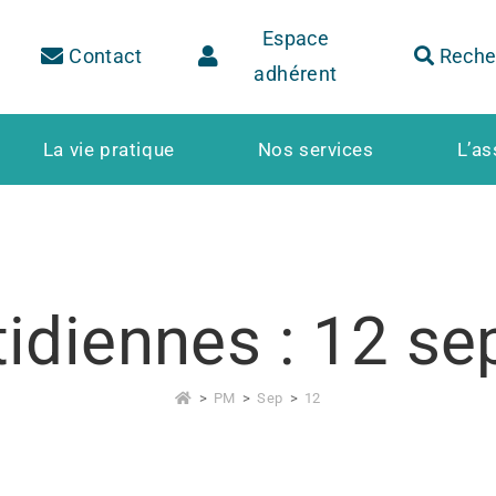
Espace
Contact
Reche
adhérent
La vie pratique
Nos services
L’as
tidiennes : 12 s
>
PM
>
Sep
>
12