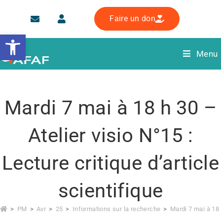
Faire un don
Ouvrir la barre d’outils
Menu
Mardi 7 mai à 18 h 30 –
Atelier visio N°15 :
Lecture critique d’article
scientifique
>
PM
>
Avr
>
25
>
Informations sur la recherche
>
Mardi 7 mai à 18 h