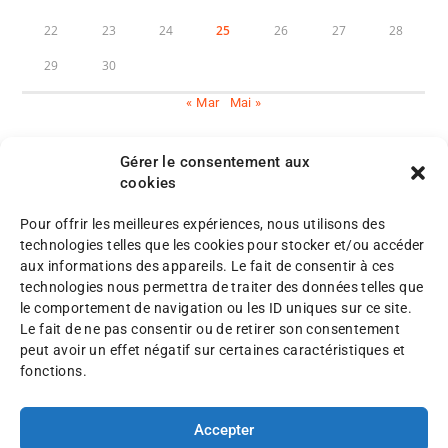
22
23
24
25
26
27
28
29
30
« Mar
Mai »
Gérer le consentement aux
cookies
Pour offrir les meilleures expériences, nous utilisons des
M
technologies telles que les cookies pour stocker et/ou accéder
e
aux informations des appareils. Le fait de consentir à ces
n
P
technologies nous permettra de traiter des données telles que
©
t
l
le comportement de navigation ou les ID uniques sur ce site.
A
i
a
Le fait de ne pas consentir ou de retirer son consentement
F
o
n
peut avoir un effet négatif sur certaines caractéristiques et
A
n
d
fonctions.
F
s
u
2
l
s
0
é
Accepter
i
2
g