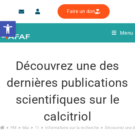
Faire un don
Ouvrir la barre d’outils
Menu
Découvrez une des
dernières publications
scientifiques sur le
calcitriol
>
PM
>
Mai
>
11
>
Informations sur la recherche
>
Découvrez une de