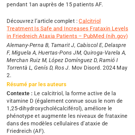
pendant 1an auprès de 15 patients AF.
Découvrez l’article complet :
Calcitriol
Treatment Is Safe and Increases Frataxin Levels
in Friedreich Ataxia Patients – PubMed (nih.gov)
Alemany-Perna B, Tamarit J, Cabiscol E, Delaspre
F, Miguela A, Huertas-Pons JM, Quiroga-Varela A,
Merchan Ruiz M, López Domínguez D, Ramió I
Torrentà L, Genís D, Ros J.
Mov Disord. 2024 May
2.
Résumé par les auteurs
Contexte :
Le calcitriol, la forme active de la
vitamine D (également connue sous le nom de
1,25-dihydroxycholécalciférol), améliore le
phénotype et augmente les niveaux de frataxine
dans des modèles cellulaires d’ataxie de
Friedreich (AF).