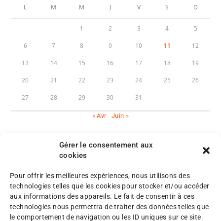
L
M
M
J
V
S
D
1
2
3
4
5
6
7
8
9
10
11
12
13
14
15
16
17
18
19
20
21
22
23
24
25
26
27
28
29
30
31
« Avr
Juin »
Gérer le consentement aux
cookies
Pour offrir les meilleures expériences, nous utilisons des
M
technologies telles que les cookies pour stocker et/ou accéder
e
aux informations des appareils. Le fait de consentir à ces
n
P
technologies nous permettra de traiter des données telles que
©
t
l
le comportement de navigation ou les ID uniques sur ce site.
A
i