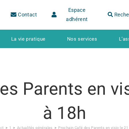
Espace
Contact
Reche
adhérent
La vie pratique
Nos services
L’as
es Parents en vis
à 18h
ct
>
1
>
Actualités générales
>
Prochain Café des Parents en visio le 21