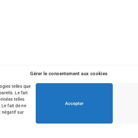
Gérer le consentement aux cookies
ogies telles que
reils. Le fait
onnées telles
Accepter
 Le fait de ne
 négatif sur
ons légales
Plan du site