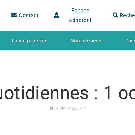
Espace
Contact
Reche
adhérent
La vie pratique
Nos services
L’as
uotidiennes : 1 o
>
PM
>
Oct
>
1