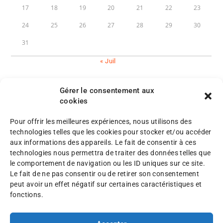
17
18
19
20
21
22
23
24
25
26
27
28
29
30
31
« Juil
Gérer le consentement aux
cookies
Pour offrir les meilleures expériences, nous utilisons des
M
technologies telles que les cookies pour stocker et/ou accéder
e
aux informations des appareils. Le fait de consentir à ces
n
P
technologies nous permettra de traiter des données telles que
©
t
l
le comportement de navigation ou les ID uniques sur ce site.
A
i
a
Le fait de ne pas consentir ou de retirer son consentement
F
o
n
peut avoir un effet négatif sur certaines caractéristiques et
A
n
d
fonctions.
F
s
u
2
l
s
0
é