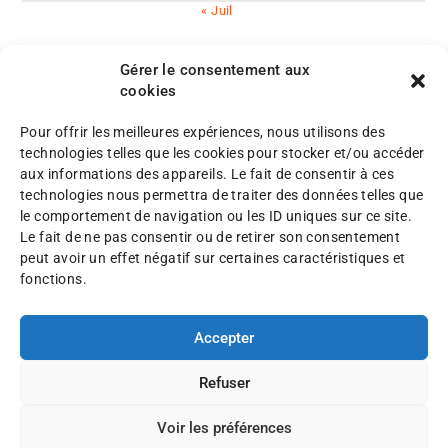
« Juil
Gérer le consentement aux
cookies
Pour offrir les meilleures expériences, nous utilisons des
M
technologies telles que les cookies pour stocker et/ou accéder
e
aux informations des appareils. Le fait de consentir à ces
n
P
technologies nous permettra de traiter des données telles que
©
t
l
le comportement de navigation ou les ID uniques sur ce site.
A
i
a
Le fait de ne pas consentir ou de retirer son consentement
F
o
n
peut avoir un effet négatif sur certaines caractéristiques et
A
n
d
fonctions.
F
s
u
2
l
s
0
é
Accepter
i
2
g
t
5
a
e
Refuser
l
e
Voir les préférences
s