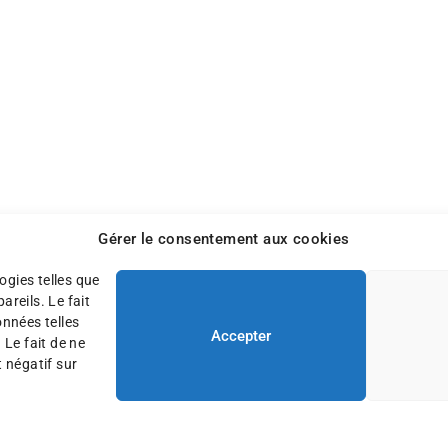
Gérer le consentement aux cookies
ogies telles que
reils. Le fait
onnées telles
Accepter
 Le fait de ne
 négatif sur
ons légales
Plan du site