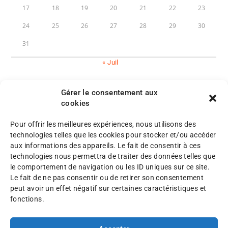
17
18
19
20
21
22
23
24
25
26
27
28
29
30
31
« Juil
Gérer le consentement aux
cookies
Pour offrir les meilleures expériences, nous utilisons des
M
technologies telles que les cookies pour stocker et/ou accéder
e
aux informations des appareils. Le fait de consentir à ces
n
P
technologies nous permettra de traiter des données telles que
©
t
l
le comportement de navigation ou les ID uniques sur ce site.
A
i
a
Le fait de ne pas consentir ou de retirer son consentement
F
o
n
peut avoir un effet négatif sur certaines caractéristiques et
A
n
d
fonctions.
F
s
u
2
l
s
0
é