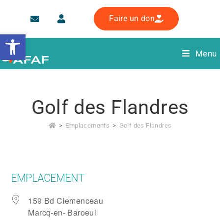
Faire un don
Ouvrir la barre d’outils
Menu
Golf des Flandres
>
Emplacements
>
Golf des Flandres
EMPLACEMENT
159 Bd Clemenceau
Marcq-en- Baroeul