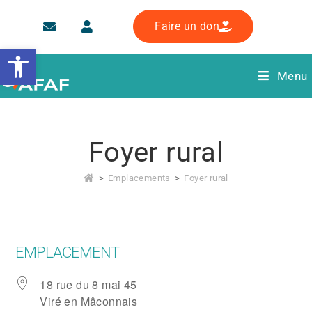
Faire un don
Ouvrir la barre d’outils
Menu
Foyer rural
>
Emplacements
>
Foyer rural
EMPLACEMENT
18 rue du 8 mai 45
Viré en Mâconnais