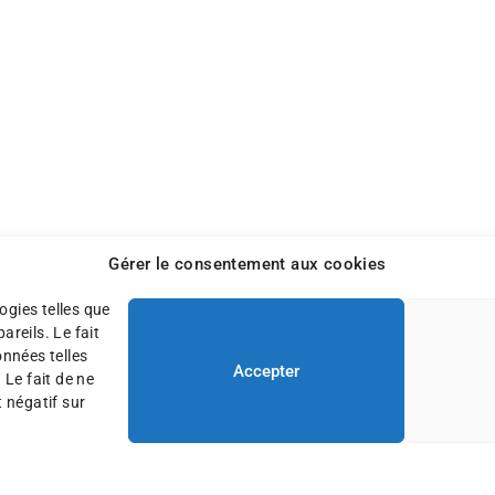
Gérer le consentement aux cookies
ogies telles que
reils. Le fait
onnées telles
Accepter
 Le fait de ne
 négatif sur
ons légales
Plan du site