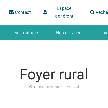
Espace
Contact
Reche
adhérent
La vie pratique
Nos services
L’as
Foyer rural
>
Emplacements
>
Foyer rural