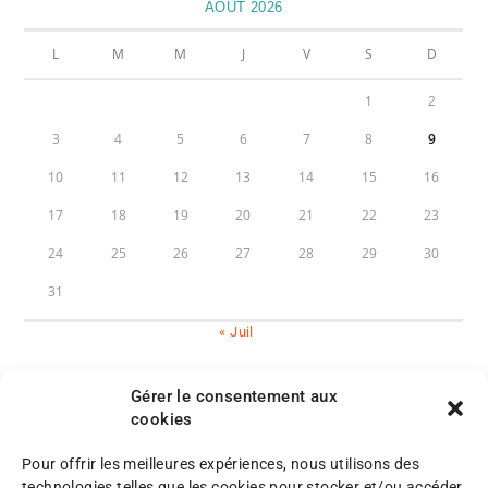
AOÛT 2026
L
M
M
J
V
S
D
1
2
3
4
5
6
7
8
9
10
11
12
13
14
15
16
17
18
19
20
21
22
23
24
25
26
27
28
29
30
31
« Juil
Gérer le consentement aux
cookies
Pour offrir les meilleures expériences, nous utilisons des
M
technologies telles que les cookies pour stocker et/ou accéder