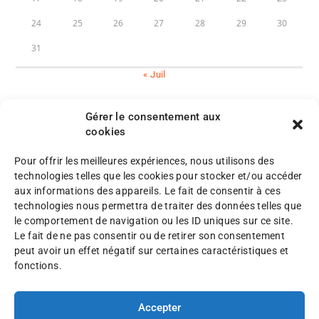
24
25
26
27
28
29
30
31
« Juil
Gérer le consentement aux
cookies
Pour offrir les meilleures expériences, nous utilisons des
M
technologies telles que les cookies pour stocker et/ou accéder
e
aux informations des appareils. Le fait de consentir à ces
n
P
technologies nous permettra de traiter des données telles que
©
t
l
le comportement de navigation ou les ID uniques sur ce site.
A
i
a
Le fait de ne pas consentir ou de retirer son consentement
F
o
n
peut avoir un effet négatif sur certaines caractéristiques et
A
n
d
fonctions.
F
s
u
2
l
s
0
é
Accepter
i
2
g