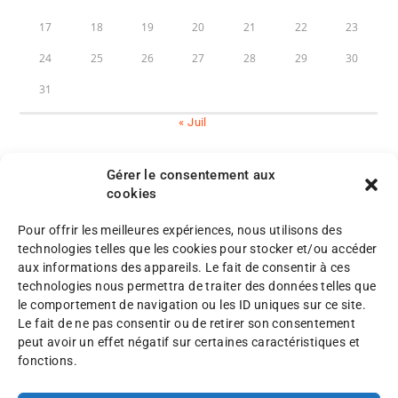
17
18
19
20
21
22
23
24
25
26
27
28
29
30
31
« Juil
Gérer le consentement aux
cookies
Pour offrir les meilleures expériences, nous utilisons des
M
technologies telles que les cookies pour stocker et/ou accéder
e
aux informations des appareils. Le fait de consentir à ces
n
P
technologies nous permettra de traiter des données telles que
©
t
l
le comportement de navigation ou les ID uniques sur ce site.
A
i
a
Le fait de ne pas consentir ou de retirer son consentement
F
o
n
peut avoir un effet négatif sur certaines caractéristiques et
A
n
d
fonctions.
F
s
u
2
l
s