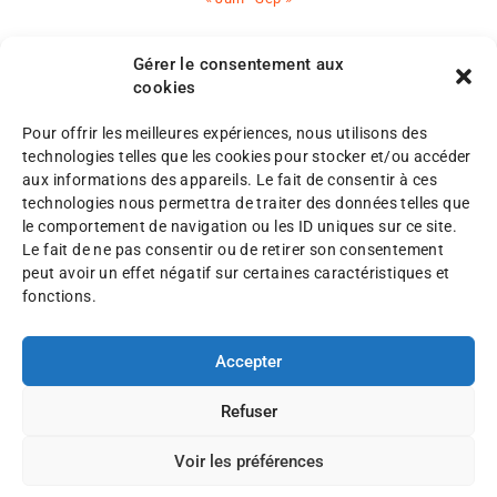
Gérer le consentement aux
cookies
Pour offrir les meilleures expériences, nous utilisons des
M
technologies telles que les cookies pour stocker et/ou accéder
e
aux informations des appareils. Le fait de consentir à ces
n
P
technologies nous permettra de traiter des données telles que
©
t
l
le comportement de navigation ou les ID uniques sur ce site.
A
i
a
Le fait de ne pas consentir ou de retirer son consentement
F
o
n
peut avoir un effet négatif sur certaines caractéristiques et
A
n
d
fonctions.
F
s
u
2
l
s
0
é
Accepter
i
2
g
t
5
a
e
Refuser
l
e
Voir les préférences
s