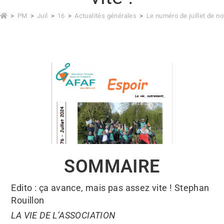
>
PM
>
Juil
>
16
>
Actualités générales
>
Le numéro de juillet de no
SOMMAIRE
Edito : ça avance, mais pas assez vite ! Stephan
Rouillon
LA VIE DE L’ASSOCIATION