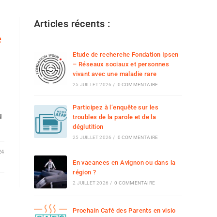
Articles récents :
e
Etude de recherche Fondation Ipsen
– Réseaux sociaux et personnes
vivant avec une maladie rare
à
25 JUILLET 2026
/
0 COMMENTAIRE
Participez à l’enquête sur les
u
troubles de la parole et de la
déglutition
25 JUILLET 2026
/
0 COMMENTAIRE
24
En vacances en Avignon ou dans la
région ?
2 JUILLET 2026
/
0 COMMENTAIRE
Prochain Café des Parents en visio