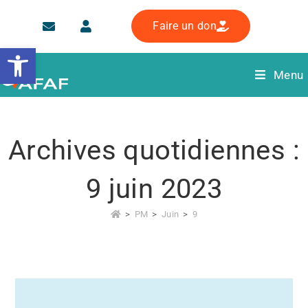
Faire un don
Ouvrir la barre d’outils
Menu
Archives quotidiennes :
9 juin 2023
>
PM
>
Juin
>
9