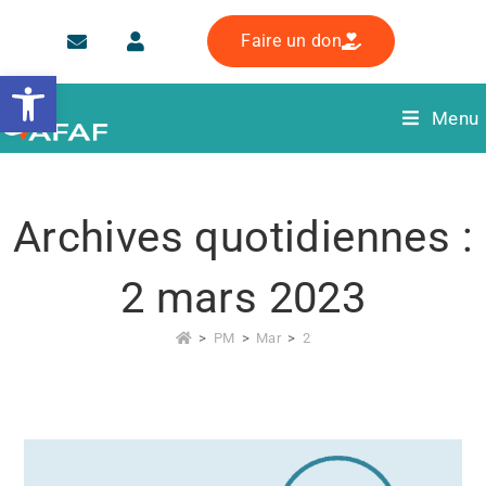
Faire un don
Ouvrir la barre d’outils
Menu
Archives quotidiennes :
2 mars 2023
>
PM
>
Mar
>
2