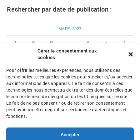
Rechercher par date de publication :
MARS 2023
L
M
M
J
V
S
D
Gérer le consentement aux
1
2
3
4
5
cookies
6
7
8
9
10
11
12
Pour offrir les meilleures expériences, nous utilisons des
technologies telles que les cookies pour stocker et/ou accéder
13
14
15
16
17
18
19
aux informations des appareils. Le fait de consentir à ces
20
21
22
23
24
25
26
technologies nous permettra de traiter des données telles que
le comportement de navigation ou les ID uniques sur ce site.
27
28
29
30
31
Le fait de ne pas consentir ou de retirer son consentement
peut avoir un effet négatif sur certaines caractéristiques et
« Déc
Avr »
fonctions.
Accepter