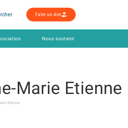
rcher
Faire un don
sociation
Nous soutenir
ne-Marie Etienne
arie Etienne