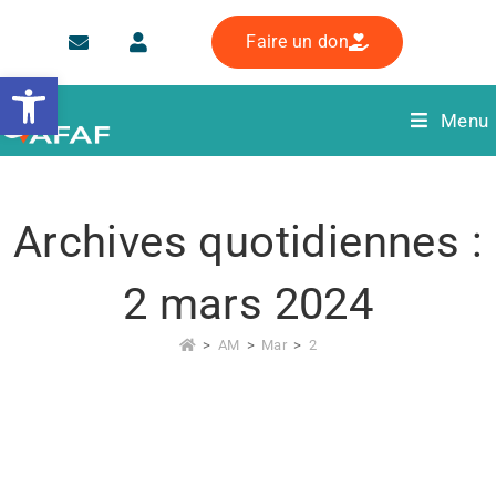
Faire un don
Ouvrir la barre d’outils
Menu
Archives quotidiennes :
2 mars 2024
>
AM
>
Mar
>
2