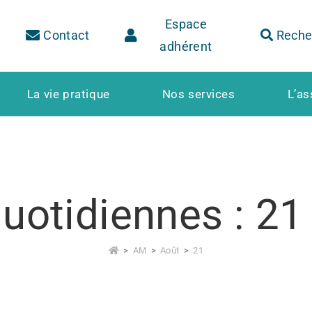
Espace
Contact
Reche
adhérent
La vie pratique
Nos services
L’as
quotidiennes : 21
>
AM
>
Août
>
21