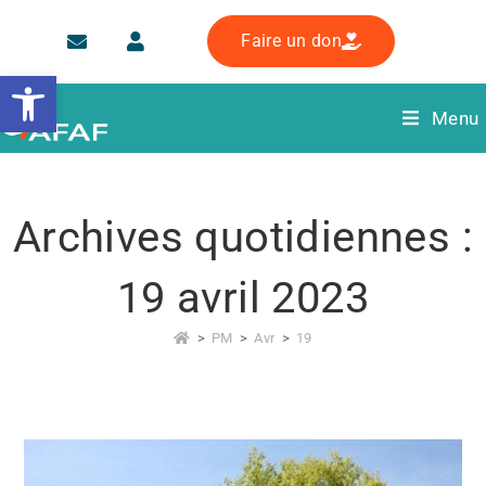
Faire un don
Ouvrir la barre d’outils
Menu
Archives quotidiennes :
19 avril 2023
>
PM
>
Avr
>
19