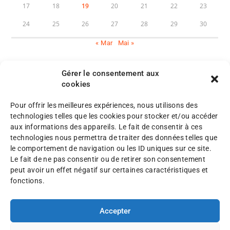
17
18
19
20
21
22
23
24
25
26
27
28
29
30
« Mar
Mai »
Gérer le consentement aux
cookies
Pour offrir les meilleures expériences, nous utilisons des
M
technologies telles que les cookies pour stocker et/ou accéder
e
aux informations des appareils. Le fait de consentir à ces
n
P
technologies nous permettra de traiter des données telles que
©
t
l
le comportement de navigation ou les ID uniques sur ce site.
A
i
a
Le fait de ne pas consentir ou de retirer son consentement
F
o
n
peut avoir un effet négatif sur certaines caractéristiques et
A
n
d
fonctions.
F
s
u
2
l
s
0
é
Accepter
i
2
g
t
5
a