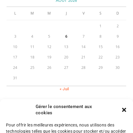
AOÛT 2026
L
M
M
J
V
S
D
1
2
3
4
5
6
7
8
9
10
11
12
13
14
15
16
17
18
19
20
21
22
23
24
25
26
27
28
29
30
31
« Juil
Gérer le consentement aux
cookies
Pour offrir les meilleures expériences, nous utilisons des
M
technologies telles que les cookies pour stocker et/ou accéder