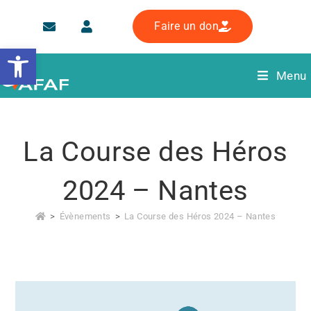
Faire un don
Ouvrir la barre d’outils
Menu
La Course des Héros
2024 – Nantes
>
Évènements
>
La Course des Héros 2024 – Nantes