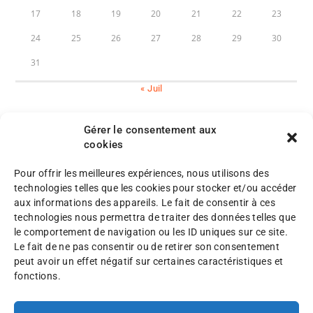
17
18
19
20
21
22
23
24
25
26
27
28
29
30
31
« Juil
Gérer le consentement aux
cookies
Pour offrir les meilleures expériences, nous utilisons des
M
technologies telles que les cookies pour stocker et/ou accéder
e
aux informations des appareils. Le fait de consentir à ces
n
P
technologies nous permettra de traiter des données telles que
©
t
l
le comportement de navigation ou les ID uniques sur ce site.
A
i
a
Le fait de ne pas consentir ou de retirer son consentement
F
o
n
peut avoir un effet négatif sur certaines caractéristiques et
A
n
d
fonctions.
F
s
u
2
l
s
0
é