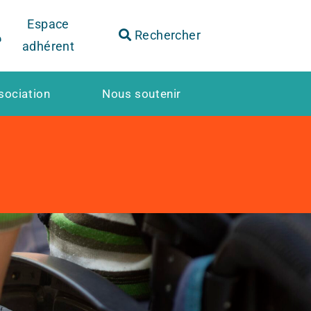
Espace
Rechercher
Faire
un
don
adhérent
sociation
Nous soutenir