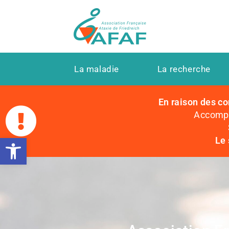
La maladie
La recherche
En raison des co
Accompag
Ouvrir la barre d’outils
Le 