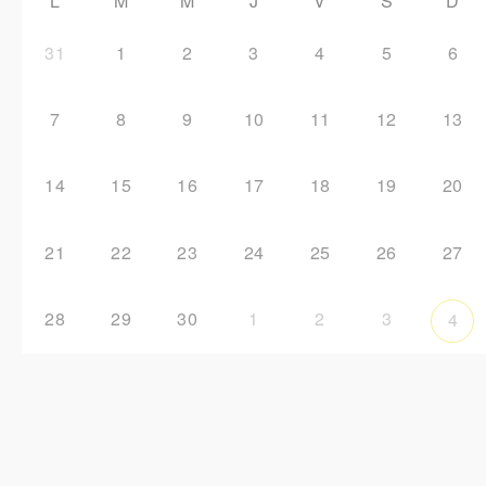
L
M
M
J
V
S
D
31
1
2
3
4
5
6
7
8
9
10
11
12
13
14
15
16
17
18
19
20
21
22
23
24
25
26
27
28
29
30
1
2
3
4