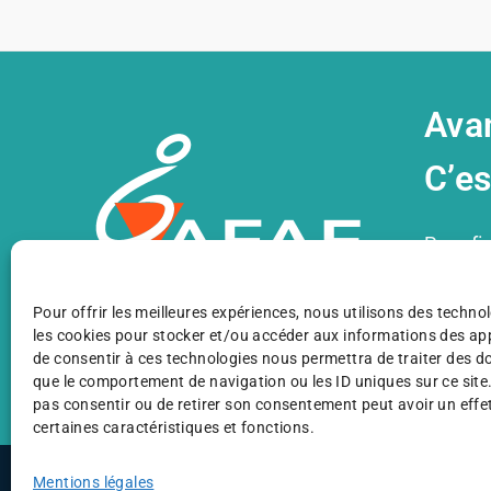
Ava
C’es
Pour fi
de soli
Pour offrir les meilleures expériences, nous utilisons des technol
Grâce à
les cookies pour stocker et/ou accéder aux informations des appa
Je fais un don
de consentir à ces technologies nous permettra de traiter des d
*66% de 
que le comportement de navigation ou les ID uniques sur ce site.
pas consentir ou de retirer son consentement peut avoir un effet
certaines caractéristiques et fonctions.
©AFAF 2025
Mentions légales
Plan du site
Mentions légales