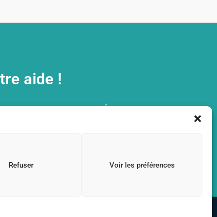
re aide !
nous nous appuyons sur un réseau
vre ses actions.
Refuser
Voir les préférences
 vos revenus imposables.