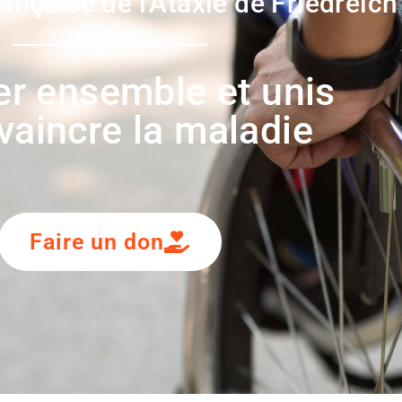
ançaise de l'Ataxie de Friedreich
r ensemble et unis
vaincre la maladie
Faire un don