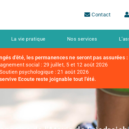
Contact
La vie pratique
Nos services
L’as
ngés d'été, les permanences ne seront pas assurées :
nement social : 29 juillet, 5 et 12 août 2026
Soutien psychologique : 21 août 2026
servive Ecoute reste joignable tout l'été.