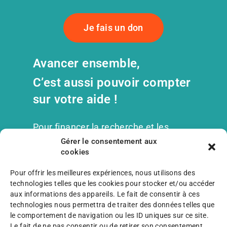
Je fais un don
Avancer ensemble,
C’est aussi pouvoir compter
sur votre aide !
Pour financer la recherche et les
services de l’association, nous nous
Gérer le consentement aux
appuyons sur un réseau de solidarité
cookies
qui nous soutient depuis des années.
Pour offrir les meilleures expériences, nous utilisons des
technologies telles que les cookies pour stocker et/ou accéder
Grâce à vos dons*, vous permettez à
aux informations des appareils. Le fait de consentir à ces
l’association de poursuivre ses
technologies nous permettra de traiter des données telles que
actions.
le comportement de navigation ou les ID uniques sur ce site.
Le fait de ne pas consentir ou de retirer son consentement