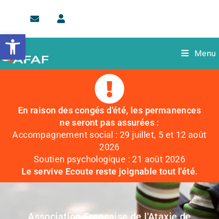
Faire
un
don
Ouvrir la barre d’outils
Menu
En raison des congés d'été, les permanences
ne seront pas assurées :
Accompagnement social : 29 juillet, 5 et 12 août
2026
Soutien psychologique : 21 août 2026
Le servive Ecoute reste joignable tout l'été.
Association Française de l'Ataxie de