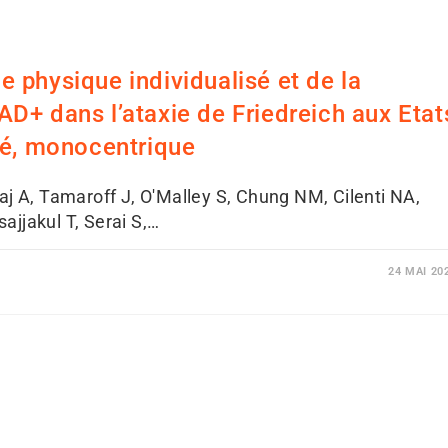
ce physique individualisé et de la
D+ dans l’ataxie de Friedreich aux Etat
sé, monocentrique
j A, Tamaroff J, O'Malley S, Chung NM, Cilenti NA,
ajjakul T, Serai S,…
24 MAI 20