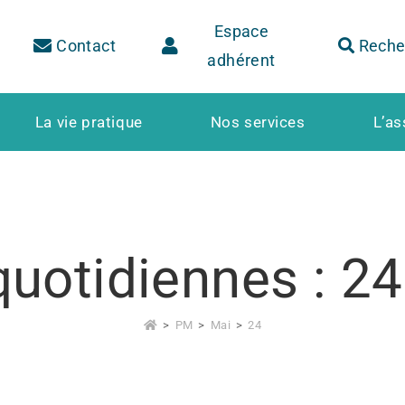
Espace
Contact
Reche
adhérent
La vie pratique
Nos services
L’as
quotidiennes : 2
>
PM
>
Mai
>
24