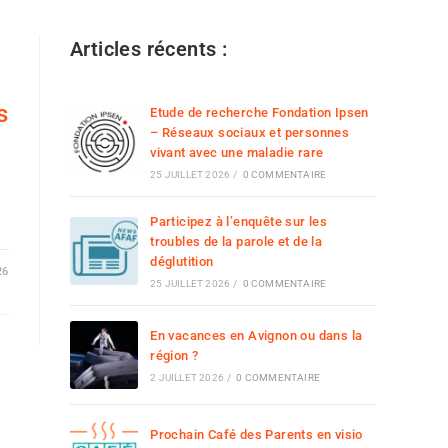
Articles récents :
s
Etude de recherche Fondation Ipsen
– Réseaux sociaux et personnes
vivant avec une maladie rare
25 JUILLET 2026
/
0 COMMENTAIRE
Participez à l’enquête sur les
troubles de la parole et de la
déglutition
26
25 JUILLET 2026
/
0 COMMENTAIRE
En vacances en Avignon ou dans la
région ?
2 JUILLET 2026
/
0 COMMENTAIRE
Prochain Café des Parents en visio