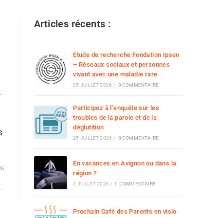
Articles récents :
Etude de recherche Fondation Ipsen
– Réseaux sociaux et personnes
vivant avec une maladie rare
25 JUILLET 2026
/
0 COMMENTAIRE
r
Participez à l’enquête sur les
troubles de la parole et de la
déglutition
s
25 JUILLET 2026
/
0 COMMENTAIRE
En vacances en Avignon ou dans la
26
région ?
2 JUILLET 2026
/
0 COMMENTAIRE
Prochain Café des Parents en visio