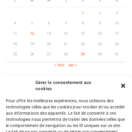
L
M
M
J
V
S
D
1
2
3
4
5
6
7
8
9
10
11
12
13
14
15
16
17
18
19
20
21
22
23
24
25
26
27
28
29
30
31
« Nov
Jan »
Gérer le consentement aux
cookies
Pour offrir les meilleures expériences, nous utilisons des
M
technologies telles que les cookies pour stocker et/ou accéder
e
aux informations des appareils. Le fait de consentir à ces
n
P
technologies nous permettra de traiter des données telles que
©
t
l
le comportement de navigation ou les ID uniques sur ce site.
A
i
a
Le fait de ne pas consentir ou de retirer son consentement