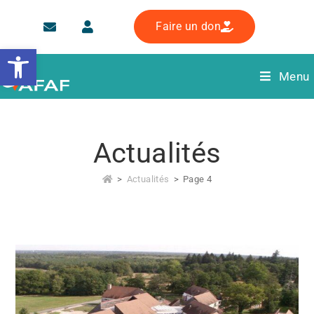
Faire un don
Ouvrir la barre d’outils
Menu
Actualités
>
Actualités
>
Page 4