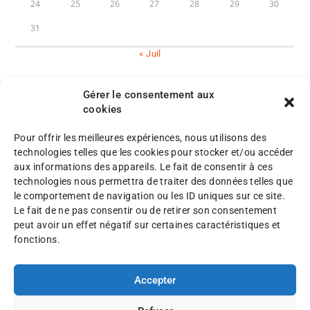
24
25
26
27
28
29
30
31
« Juil
Gérer le consentement aux
cookies
Pour offrir les meilleures expériences, nous utilisons des
M
technologies telles que les cookies pour stocker et/ou accéder
e
aux informations des appareils. Le fait de consentir à ces
n
P
technologies nous permettra de traiter des données telles que
©
t
l
le comportement de navigation ou les ID uniques sur ce site.
A
i
a
Le fait de ne pas consentir ou de retirer son consentement
F
o
n
peut avoir un effet négatif sur certaines caractéristiques et
A
n
d
fonctions.
F
s
u
2
l
s
0
é
Accepter
i
2
g
t
5
a