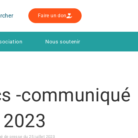
rcher
Faire un don
sociation
Nous soutenir
ics -communiqué
t 2023
 de presse du 25 juillet 2023