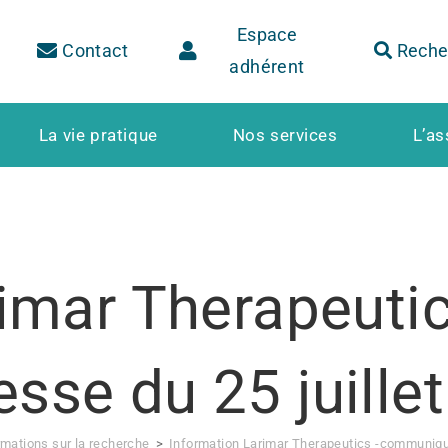
Espace
Contact
Reche
adhérent
La vie pratique
Nos services
L’as
rimar Therapeut
esse du 25 juille
rmations sur la recherche
>
Information Larimar Therapeutics -communiqué