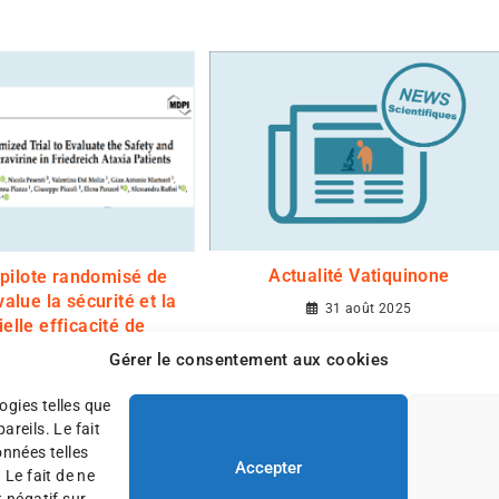
Actualité Vatiquinone
 pilote randomisé de
alue la sécurité et la
31 août 2025
ielle efficacité de
ine parmi les patients
Gérer le consentement aux cookies
d’Ataxie de Friedreich
ogies telles que
6 septembre 2024
reils. Le fait
onnées telles
Accepter
 Le fait de ne