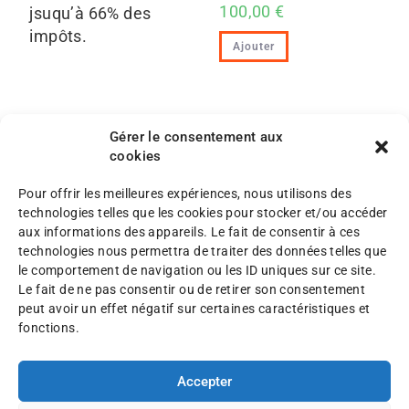
100,00
€
jsuqu’à 66% des
impôts.
Ajouter
Gérer le consentement aux
cookies
Pour offrir les meilleures expériences, nous utilisons des
M
technologies telles que les cookies pour stocker et/ou accéder
e
aux informations des appareils. Le fait de consentir à ces
n
P
technologies nous permettra de traiter des données telles que
©
t
l
le comportement de navigation ou les ID uniques sur ce site.
A
i
a
Le fait de ne pas consentir ou de retirer son consentement
F
o
n
peut avoir un effet négatif sur certaines caractéristiques et
A
n
d
fonctions.
F
s
u
2
l
s
0
é
Accepter
i
2
g
t