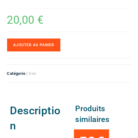
20,00
€
A
AJOUTER AU PANIER
l
t
e
r
Catégorie :
Don
n
a
t
i
Produits
Descriptio
v
similaires
e
n
: