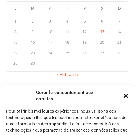
L
M
M
J
V
S
D
1
2
3
4
5
6
7
8
9
10
11
12
13
14
15
16
17
18
19
20
21
22
23
24
25
26
27
28
29
30
« Mai
Juil »
Gérer le consentement aux
cookies
Pour offrir les meilleures expériences, nous utilisons des
M
technologies telles que les cookies pour stocker et/ou accéder
e
aux informations des appareils. Le fait de consentir à ces
n
P
technologies nous permettra de traiter des données telles que
©
t