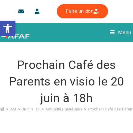
Faire un don
Ouvrir la barre d’outils
Menu
Prochain Café des
Parents en visio le 20
juin à 18h
>
AM
>
Juin
>
13
>
Actualités générales
>
Prochain Café des Parents